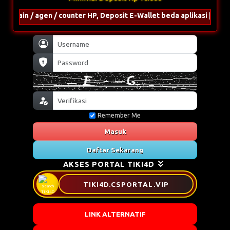
 lain / agen / counter HP, Deposit E-Wallet beda aplikasi | Depos
Remember Me
Masuk
Daftar Sekarang
AKSES PORTAL TIKI4D
TIKI4D.CSPORTAL.VIP
LINK ALTERNATIF