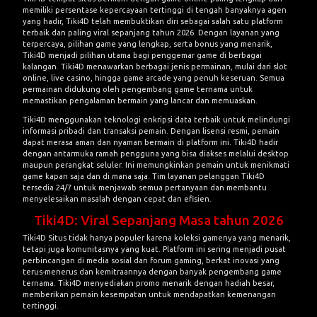
memiliki persentase kepercayaan tertinggi di tengah banyaknya agen
yang hadir,
Tiki4D
telah membuktikan diri sebagai salah satu platform
terbaik dan paling viral sepanjang tahun 2026. Dengan layanan yang
terpercaya, pilihan game yang lengkap, serta bonus yang menarik,
Tiki4D menjadi pilihan utama bagi penggemar game di berbagai
kalangan. Tiki4D menawarkan berbagai jenis permainan, mulai dari slot
online, live casino, hingga game arcade yang penuh keseruan. Semua
permainan didukung oleh pengembang game ternama untuk
memastikan pengalaman bermain yang lancar dan memuaskan.
Tiki4D menggunakan teknologi enkripsi data terbaik untuk melindungi
informasi pribadi dan transaksi pemain. Dengan lisensi resmi, pemain
dapat merasa aman dan nyaman bermain di platform ini. Tiki4D hadir
dengan antarmuka ramah pengguna yang bisa diakses melalui desktop
maupun perangkat seluler. Ini memungkinkan pemain untuk menikmati
game kapan saja dan di mana saja. Tim layanan pelanggan Tiki4D
tersedia 24/7 untuk menjawab semua pertanyaan dan membantu
menyelesaikan masalah dengan cepat dan efisien.
Tiki4D: Viral Sepanjang Masa tahun 2026
Tiki4D Situs
tidak hanya populer karena koleksi gamenya yang menarik,
tetapi juga komunitasnya yang kuat. Platform ini sering menjadi pusat
perbincangan di media sosial dan forum gaming, berkat inovasi yang
terus-menerus dan kemitraannya dengan banyak pengembang game
ternama. Tiki4D menyediakan promo menarik dengan hadiah besar,
memberikan pemain kesempatan untuk mendapatkan kemenangan
tertinggi.