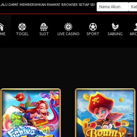
LALU DAPAT MEMBERSIHKAN RIWAYAT BROWSER SETIAP SEBELUM BERMAIN DEMI 
ME
TOGEL
SLOT
LIVE CASINO
SPORT
SABUNG
ARC