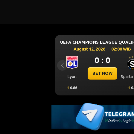
7/8/2026
7/8/2026
7/8/20
EFA CHAMPIONS LEAGUE QUALIFIERS
UEFA CHAMPIONS L
August 12, 2026 — 01:15 WIB
August 11, 202
0 : 0
0 :
Previous
BET NOW
BET 
Slovan
Mjallby
Bodo Glimt
ratislava
0.5
0.83
-0.5
0.99
0.75
0.82
TELEGRA
Daftar
Login