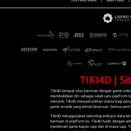
TENTANG KAMI
|
BANTUAN
|
TIKI4D | S
Tiki4D tempat situs bermain dengan game online
membuktikan diri sebagai salah satu platform t
menarik, Tiki4D menjadi pilihan utama bagi peng
game arcade yang penuh keseruan. Semua per
Tiki4D menggunakan teknologi enkripsi data te
bermain di platform ini. Tiki4D hadir dengan 