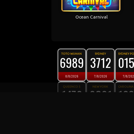
Ocean Carnival
TOTO WUHAN
SYDNEY
SYDNEY P
6989
3712
01
8/8/2026
7/8/2026
7/8/20
QUEENCO 5
NEW YORK
CAROLINA
1472
8391
12
7/8/2026
7/8/2026
7/8/20
CAMBODIA
OREGON 4
BULLSE
4372
1233
48