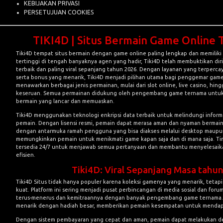
KEBIJAKAN PRIVASI
PERSETUJUAN COOKIES
TIKI4D | Situs Bermain Game Online T
Tiki4D tempat situs bermain dengan game online paling lengkap dan memilik
tertinggi di tengah banyaknya agen yang hadir,
Tiki4D
telah membuktikan diri
terbaik dan paling viral sepanjang tahun 2026. Dengan layanan yang terperca
serta bonus yang menarik, Tiki4D menjadi pilihan utama bagi penggemar game 
menawarkan berbagai jenis permainan, mulai dari slot online, live casino, h
keseruan. Semua permainan didukung oleh pengembang game ternama untu
bermain yang lancar dan memuaskan.
Tiki4D menggunakan teknologi enkripsi data terbaik untuk melindungi informa
pemain. Dengan lisensi resmi, pemain dapat merasa aman dan nyaman bermain di
dengan antarmuka ramah pengguna yang bisa diakses melalui desktop maupun 
memungkinkan pemain untuk menikmati game kapan saja dan di mana saja. Ti
tersedia 24/7 untuk menjawab semua pertanyaan dan membantu menyelesaik
efisien.
Tiki4D: Viral Sepanjang Masa tahu
Tiki4D Situs
tidak hanya populer karena koleksi gamenya yang menarik, tetap
kuat. Platform ini sering menjadi pusat perbincangan di media sosial dan foru
terus-menerus dan kemitraannya dengan banyak pengembang game ternama.
menarik dengan hadiah besar, memberikan pemain kesempatan untuk mendap
Dengan sistem pembayaran yang cepat dan aman, pemain dapat melakukan d