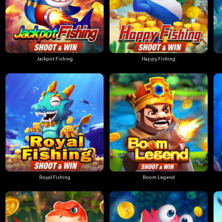
Jackpot Fishing
Happy Fishing
Royal Fishing
Boom Legend