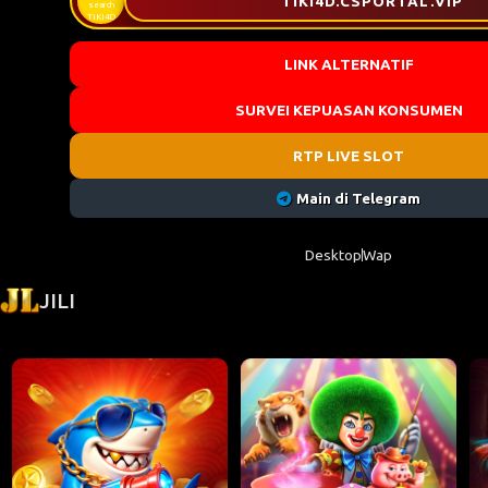
TIKI4D.CSPORTAL.VIP
LINK ALTERNATIF
SURVEI KEPUASAN KONSUMEN
RTP LIVE SLOT
Main di Telegram
Desktop
Wap
JILI