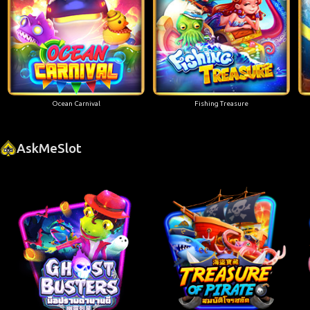
Ocean Carnival
Fishing Treasure
AskMeSlot