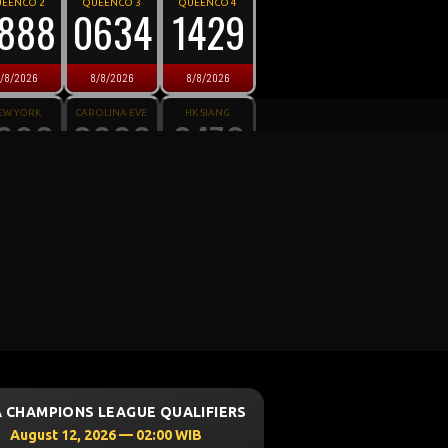
EENCO 2
QUEENCO 3
QUEENCO 4
888
0634
1429
/8/2026
8/8/2026
8/8/2026
EW YORK
CAROLINA EVE
HK SIANG
896
6880
2476
/8/2026
8/8/2026
8/8/2026
PCSO
TAIWAN
QATAR
102
4329
5256
/8/2026
8/8/2026
8/8/2026
A CHAMPIONS LEAGUE QUALIFIERS
August 11, 2026 — 22:59 WIB