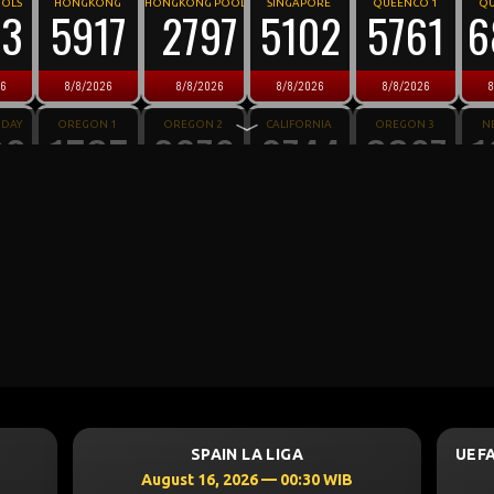
OOLS
HONGKONG
HONGKONG POOLS
SINGAPORE
QUEENCO 1
QU
13
5917
2797
5102
5761
6
26
8/8/2026
8/8/2026
8/8/2026
8/8/2026
8
 DAY
OREGON 1
OREGON 2
CALIFORNIA
OREGON 3
N
36
1535
6079
0744
3397
1
26
8/8/2026
8/8/2026
8/8/2026
8/8/2026
8
YE
CHINA
JAPAN
MALAYSIA
MONGOLIA
99
3017
9078
6851
4467
7
26
8/8/2026
8/8/2026
8/8/2026
8/8/2026
8
FIERS
UEFA CHAMPIONS LEAGUE QUALIFIERS
UEF
August 12, 2026 — 01:15 WIB