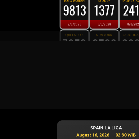
TOTO WUHAN
SYDNEY
SYDNEY P
9813
1377
24
9/8/2026
8/8/2026
8/8/20
QUEENCO 5
NEW YORK
CAROLINA
7053
0588
69
8/8/2026
8/8/2026
8/8/20
CAMBODIA
OREGON 4
BULLSE
7635
3787
62
8/8/2026
8/8/2026
8/8/20
NS LEAGUE QUALIFIERS
UEFA CHAMPIONS LEAGUE QUALI
, 2026 — 02:00 WIB
August 12, 2026 — 01:30 WIB