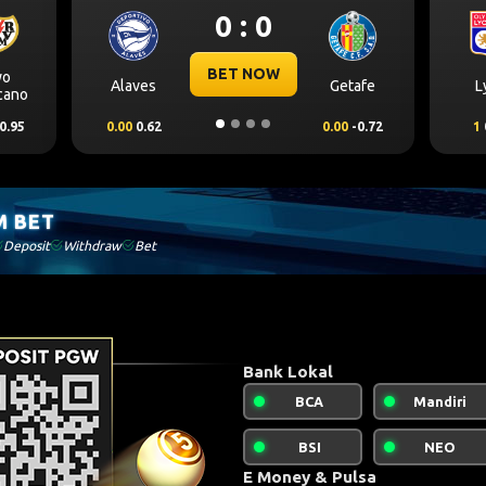
0 : 0
BET NOW
Slovan
rbahce
Mjallby
Bod
Bratislava
0.87
0.5
0.83
-0.5
0.99
0.
M BET
Deposit
Withdraw
Bet
Bank Lokal
BCA
Mandiri
BSI
NEO
E Money & Pulsa