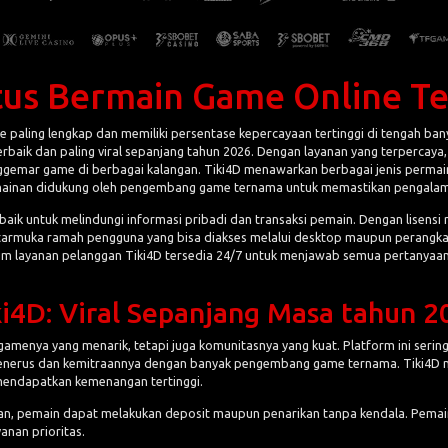
itus Bermain Game Online Te
 paling lengkap dan memiliki persentase kepercayaan tertinggi di tengah ban
erbaik dan paling viral sepanjang tahun 2026. Dengan layanan yang terpercaya,
gemar game di berbagai kalangan. Tiki4D menawarkan berbagai jenis permainan,
mainan didukung oleh pengembang game ternama untuk memastikan pengalam
rbaik untuk melindungi informasi pribadi dan transaksi pemain. Dengan lisen
antarmuka ramah pengguna yang bisa diakses melalui desktop maupun perangkat
Tim layanan pelanggan Tiki4D tersedia 24/7 untuk menjawab semua pertany
ki4D: Viral Sepanjang Masa tahun 2
gamenya yang menarik, tetapi juga komunitasnya yang kuat. Platform ini serin
-menerus dan kemitraannya dengan banyak pengembang game ternama. Tiki4D
endapatkan kemenangan tertinggi.
, pemain dapat melakukan deposit maupun penarikan tanpa kendala. Pemain 
anan prioritas.