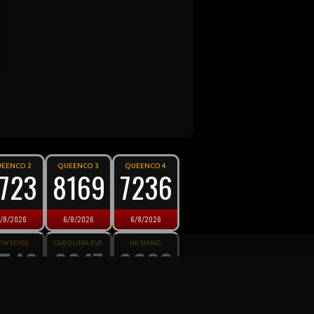
EENCO 2
QUEENCO 3
QUEENCO 4
723
8169
7236
/8/2026
6/8/2026
6/8/2026
EW YORK
CAROLINA EVE
HK SIANG
549
2247
9220
/8/2026
6/8/2026
6/8/2026