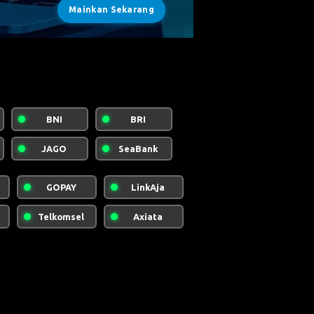
BNI
BRI
JAGO
SeaBank
GOPAY
LinkAja
Telkomsel
Axiata