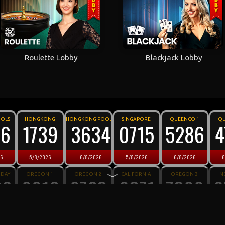
Roulette Lobby
Blackjack Lobby
OOLS
HONGKONG
HONGKONG POOLS
SINGAPORE
QUEENCO 1
QU
16
1739
3634
0715
5286
4
26
5/8/2026
6/8/2026
5/8/2026
6/8/2026
6
 DAY
OREGON 1
OREGON 2
CALIFORNIA
OREGON 3
N
60
9016
9723
8371
7388
8
26
6/8/2026
6/8/2026
6/8/2026
6/8/2026
6