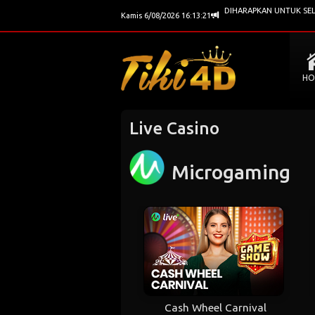
DIHARAPKAN UNTUK SE
Kamis 6/08/2026 16:13:22
HO
PENARIKAN BERHASIL
yi****h Telah Melakukan WD Sebesar IDR 4.750.000
Live Casino
Microgaming
Cash Wheel Carnival