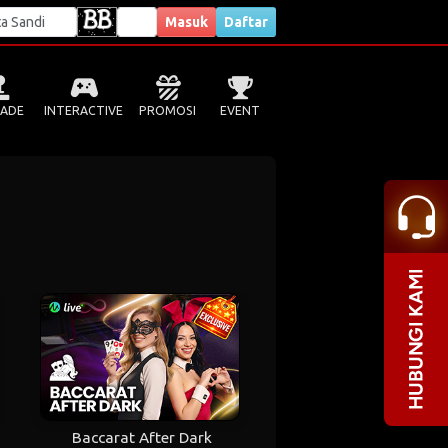
ELANCARAN DAN KENYAMANAN BOSKU
Masuk
Daftar
ADE
INTERACTIVE
PROMOSI
EVENT
Baccarat After Dark