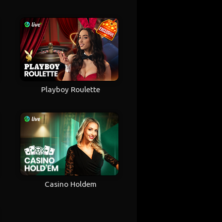
Playboy Roulette
Casino Holdem