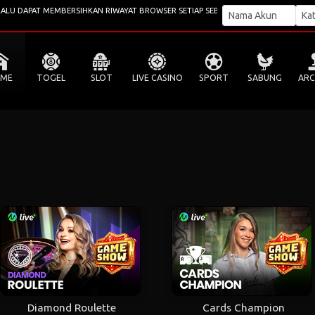
LALU DAPAT MEMBERSIHKAN RIWAYAT BROWSER SETIAP SEBELUM BERMAIN DEMI K
ME
TOGEL
SLOT
LIVE CASINO
SPORT
SABUNG
ARC
Diamond Roulette
Cards Champion