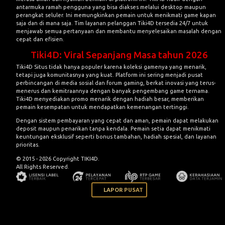
antarmuka ramah pengguna yang bisa diakses melalui desktop maupun
perangkat seluler. Ini memungkinkan pemain untuk menikmati game kapan
saja dan di mana saja. Tim layanan pelanggan Tiki4D tersedia 24/7 untuk
menjawab semua pertanyaan dan membantu menyelesaikan masalah dengan
cepat dan efisien.
Tiki4D: Viral Sepanjang Masa tahun 2026
Tiki4D Situs
tidak hanya populer karena koleksi gamenya yang menarik,
tetapi juga komunitasnya yang kuat. Platform ini sering menjadi pusat
perbincangan di media sosial dan forum gaming, berkat inovasi yang terus-
menerus dan kemitraannya dengan banyak pengembang game ternama.
Tiki4D menyediakan promo menarik dengan hadiah besar, memberikan
pemain kesempatan untuk mendapatkan kemenangan tertinggi.
Dengan sistem pembayaran yang cepat dan aman, pemain dapat melakukan
deposit maupun penarikan tanpa kendala. Pemain setia dapat menikmati
keuntungan eksklusif seperti bonus tambahan, hadiah spesial, dan layanan
prioritas.
© 2015 - 2026 Copyright TIKI4D.
All Rights Reserved.
LAPOR PUSAT