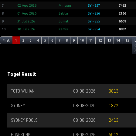
7
02 Aug 2026
Minggu
SY - 857
7462
8
01 Aug 2026
Sabtu
SY - 856
2166
9
31 Jul 2026
Jumat
SY - 855
6601
10
30 Jul 2026
Kamis
SY - 854
0887
First
1
2
3
4
5
6
7
8
9
10
11
12
13
14
15
(
)
Togel Result
TOTO WUHAN
09-08-2026
9813
SYDNEY
08-08-2026
1377
SYDNEY POOLS
08-08-2026
2413
HONGKONG
08-08-2026
5917