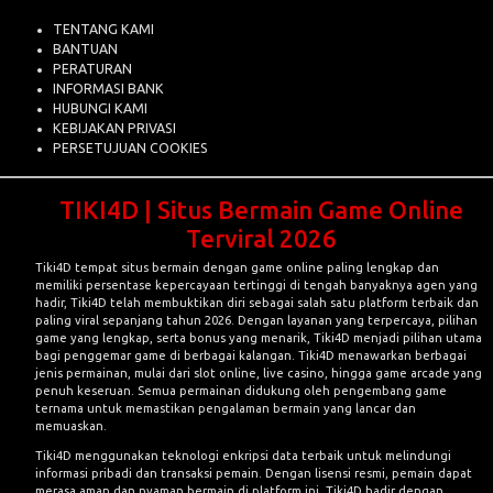
TENTANG KAMI
BANTUAN
PERATURAN
INFORMASI BANK
HUBUNGI KAMI
KEBIJAKAN PRIVASI
PERSETUJUAN COOKIES
TIKI4D | Situs Bermain Game Online
Terviral 2026
Tiki4D tempat situs bermain dengan game online paling lengkap dan
memiliki persentase kepercayaan tertinggi di tengah banyaknya agen yang
hadir,
Tiki4D
telah membuktikan diri sebagai salah satu platform terbaik dan
paling viral sepanjang tahun 2026. Dengan layanan yang terpercaya, pilihan
game yang lengkap, serta bonus yang menarik, Tiki4D menjadi pilihan utama
bagi penggemar game di berbagai kalangan. Tiki4D menawarkan berbagai
jenis permainan, mulai dari slot online, live casino, hingga game arcade yang
penuh keseruan. Semua permainan didukung oleh pengembang game
ternama untuk memastikan pengalaman bermain yang lancar dan
memuaskan.
Tiki4D menggunakan teknologi enkripsi data terbaik untuk melindungi
informasi pribadi dan transaksi pemain. Dengan lisensi resmi, pemain dapat
merasa aman dan nyaman bermain di platform ini. Tiki4D hadir dengan