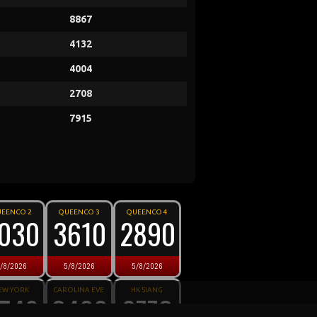
8867
4132
4004
2708
7915
EENCO 2
QUEENCO 3
QUEENCO 4
030
3610
2890
/8/2026
5/8/2026
5/8/2026
EW YORK
CAROLINA EVE
HK SIANG
549
3466
0773