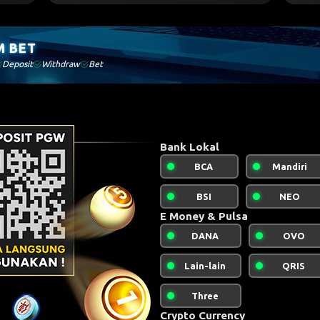
M BET
Deposit
Withdraw
Bet
Bank Lokal
BCA
Mandiri
BSI
NEO
E Money & Pulsa
DANA
OVO
Lain-lain
QRIS
Three
Crypto Currency