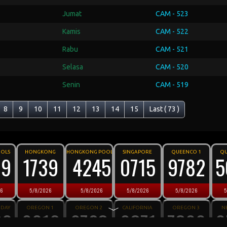
Jumat
CAM - 523
Kamis
CAM - 522
Rabu
CAM - 521
Selasa
CAM - 520
Senin
CAM - 519
8
9
10
11
12
13
14
15
Last ( 73 )
OOLS
HONGKONG
HONGKONG POOLS
SINGAPORE
QUEENCO 1
QU
99
1739
4245
0715
9782
5
26
5/8/2026
5/8/2026
5/8/2026
5/8/2026
5
 DAY
OREGON 1
OREGON 2
CALIFORNIA
OREGON 3
N
60
9016
9723
8371
7388
8