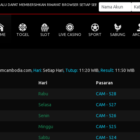
LALU DAPAT MEMBERSIHKAN RIWAYAT BROWSER SETIAP SEBELUM BERMAIN DEMI K
ME
TOGEL
SLOT
LIVE CASINO
SPORT
SABUNG
ARC
mcambodia.com
, Hari:
Setiap Hari
, Tutup:
11:20 WIB
, Result:
11:50 WIB
Hari
Pasaran
Rabu
CAM - 528
Selasa
CAM - 527
Senin
CAM - 526
Minggu
CAM - 525
Sabtu
CAM - 524