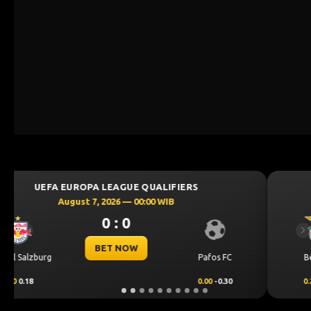
UEFA EUROPA LEAGUE QUALIFIERS
August 7, 2026 — 02:00 WIB
4 : 1
Previous
Ne
BET NOW
Benfica
Heart of Midlothian
0.25
0.52
-0.25
-0.64