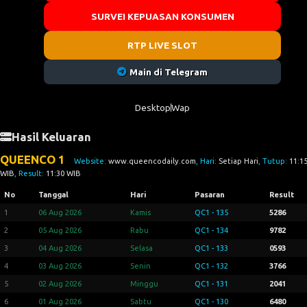
SURVEI KEPUASAN KONSUMEN
RTP LIVE SLOT
Main di Telegram
Desktop
Wap
Hasil Keluaran
QUEENCO 1
Website:
www.queencodaily.com
, Hari:
Setiap Hari
, Tutup:
11:1
WIB
, Result:
11:30 WIB
No
Tanggal
Hari
Pasaran
Result
1
06 Aug 2026
Kamis
QC1 - 135
5286
2
05 Aug 2026
Rabu
QC1 - 134
9782
3
04 Aug 2026
Selasa
QC1 - 133
0593
4
03 Aug 2026
Senin
QC1 - 132
3766
5
02 Aug 2026
Minggu
QC1 - 131
2041
6
01 Aug 2026
Sabtu
QC1 - 130
6480