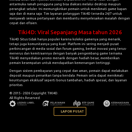
antarmuka ramah pengguna yang bisa diakses melalui desktop maupun
perangkat seluler. Ini memungkinkan pemain untuk menikmati game kapan
saja dan di mana saja. Tim layanan pelanggan Tiki4D tersedia 24/7 untuk
menjawab semua pertanyaan dan membantu menyelesaikan masalah dengan
cepat dan efisien.
Tiki4D: Viral Sepanjang Masa tahun 2026
Tiki4D Situs
tidak hanya populer karena koleksi gamenya yang menarik,
tetapi juga komunitasnya yang kuat. Platform ini sering menjadi pusat
perbincangan di media sosial dan forum gaming, berkat inovasi yang terus-
menerus dan kemitraannya dengan banyak pengembang game ternama.
Tiki4D menyediakan promo menarik dengan hadiah besar, memberikan
pemain kesempatan untuk mendapatkan kemenangan tertinggi.
Dengan sistem pembayaran yang cepat dan aman, pemain dapat melakukan
deposit maupun penarikan tanpa kendala. Pemain setia dapat menikmati
keuntungan eksklusif seperti bonus tambahan, hadiah spesial, dan layanan
prioritas.
© 2015 - 2026 Copyright TIKI4D.
All Rights Reserved.
LAPOR PUSAT