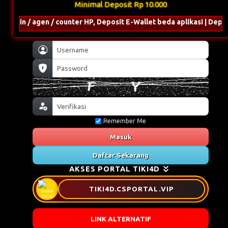
Minimal Deposit Rp 10.000
ain / agen / counter HP, Deposit E-Wallet beda aplikasi | Deposit
Remember Me
Masuk
Daftar Sekarang
AKSES PORTAL TIKI4D
TIKI4D.CSPORTAL.VIP
LINK ALTERNATIF