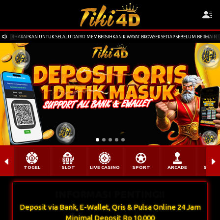
DIHARAPKAN UNTUK SELALU DAPAT MEMBERSIHKAN RIWAYAT BROWSER SETIAP SEBELUM BERMAI
TOGEL
SLOT
LIVE CASINO
SPORT
ARCADE
SABU
INFORMASI PENTING!!
Deposit via Bank, E-Wallet, Qris & Pulsa Online 24 Jam
Minimal Deposit Rp 10.000