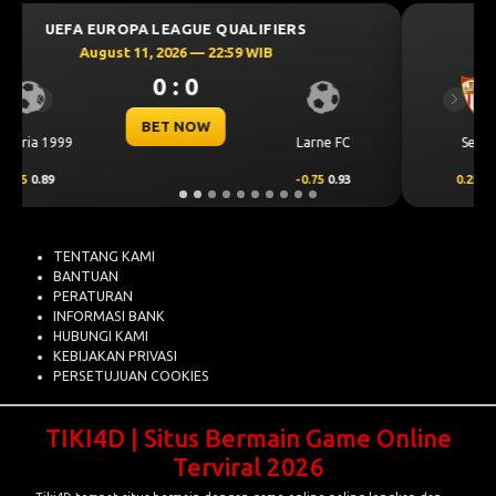
SPAIN LA LIGA
August 16, 2026 — 02:30 WIB
0 : 0
Previous
Next
BET NOW
Sevilla
Rayo Vallecano
0.25
0.95
-0.25
0.95
TENTANG KAMI
BANTUAN
PERATURAN
INFORMASI BANK
HUBUNGI KAMI
KEBIJAKAN PRIVASI
PERSETUJUAN COOKIES
TIKI4D | Situs Bermain Game Online
Terviral 2026