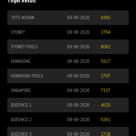
Togel Result
TOTO WUHAN
09-08-2026
Q
8360
SYDNEY
09-08-2026
N
3764
SYDNEY POOLS
09-08-2026
C
8082
HONGKONG
08-08-2026
O
5917
HONGKONG POOLS
08-08-2026
O
2797
SINGAPORE
09-08-2026
C
7137
QUEENCO 1
09-08-2026
O
4620
QUEENCO 2
09-08-2026
N
5391
QUEENCO 3
09-08-2026
C
1738