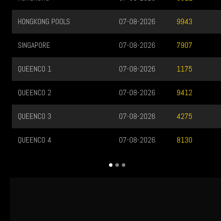
HONGKONG POOLS
07-08-2026
9943
SINGAPORE
07-08-2026
7907
QUEENCO 1
07-08-2026
1175
QUEENCO 2
07-08-2026
9412
QUEENCO 3
07-08-2026
4275
QUEENCO 4
07-08-2026
8130