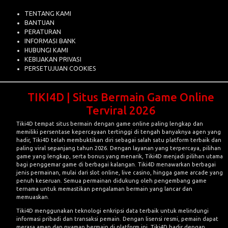
TENTANG KAMI
BANTUAN
PERATURAN
INFORMASI BANK
HUBUNGI KAMI
KEBIJAKAN PRIVASI
PERSETUJUAN COOKIES
TIKI4D | Situs Bermain Game Online
Terviral 2026
Tiki4D tempat situs bermain dengan game online paling lengkap dan
memiliki persentase kepercayaan tertinggi di tengah banyaknya agen yang
hadir,
Tiki4D
telah membuktikan diri sebagai salah satu platform terbaik dan
paling viral sepanjang tahun 2026. Dengan layanan yang terpercaya, pilihan
game yang lengkap, serta bonus yang menarik, Tiki4D menjadi pilihan utama
bagi penggemar game di berbagai kalangan. Tiki4D menawarkan berbagai
jenis permainan, mulai dari slot online, live casino, hingga game arcade yang
penuh keseruan. Semua permainan didukung oleh pengembang game
ternama untuk memastikan pengalaman bermain yang lancar dan
memuaskan.
Tiki4D menggunakan teknologi enkripsi data terbaik untuk melindungi
informasi pribadi dan transaksi pemain. Dengan lisensi resmi, pemain dapat
merasa aman dan nyaman bermain di platform ini. Tiki4D hadir dengan