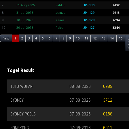
7
01 Aug 2026
Sabtu
JP - 130
4132
8
31 Jul 2026
Jumat
JP - 129
9213
9
30 Jul 2026
Kamis
JP - 128
4094
10
29 Jul 2026
Rabu
JP - 127
3344
First
1
2
3
4
5
6
7
8
9
10
11
12
13
14
15
(
)
Togel Result
TOTO WUHAN
08-08-2026
6989
SYDNEY
07-08-2026
3712
SYDNEY POOLS
07-08-2026
0158
HONGKONG
07-08-2026
6011