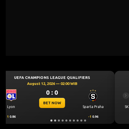
UEFA CHAMPIONS LEAGUE QUALIFIERS
August 12, 2026 — 01:30 WIB
0 : 0
Previous
Ne
BET NOW
Praha
SK Sturm Graz
Fenerbah
96
-0.5
0.95
0.5
0.87