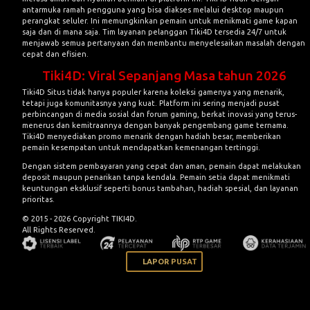
antarmuka ramah pengguna yang bisa diakses melalui desktop maupun
perangkat seluler. Ini memungkinkan pemain untuk menikmati game kapan
saja dan di mana saja. Tim layanan pelanggan Tiki4D tersedia 24/7 untuk
menjawab semua pertanyaan dan membantu menyelesaikan masalah dengan
cepat dan efisien.
Tiki4D: Viral Sepanjang Masa tahun 2026
Tiki4D Situs
tidak hanya populer karena koleksi gamenya yang menarik,
tetapi juga komunitasnya yang kuat. Platform ini sering menjadi pusat
perbincangan di media sosial dan forum gaming, berkat inovasi yang terus-
menerus dan kemitraannya dengan banyak pengembang game ternama.
Tiki4D menyediakan promo menarik dengan hadiah besar, memberikan
pemain kesempatan untuk mendapatkan kemenangan tertinggi.
Dengan sistem pembayaran yang cepat dan aman, pemain dapat melakukan
deposit maupun penarikan tanpa kendala. Pemain setia dapat menikmati
keuntungan eksklusif seperti bonus tambahan, hadiah spesial, dan layanan
prioritas.
© 2015 - 2026 Copyright TIKI4D.
All Rights Reserved.
LAPOR PUSAT