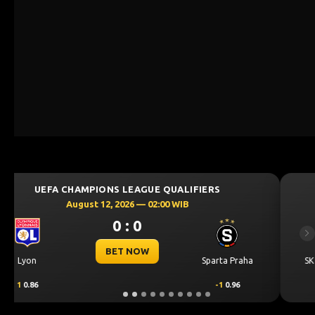
UEFA CHAMPIONS LEAGUE QUALIFIERS
August 12, 2026 — 01:30 WIB
0 : 0
Previous
Ne
BET NOW
SK Sturm Graz
Fenerbahce
-0.5
0.95
0.5
0.87