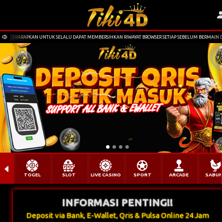
PENARIKAN BERHASIL
DIHARAPKAN UNTUK SELALU DAPAT MEMBERSIHKAN RIWAYAT BROWSER SETIAP SEBELUM BERMAI
ne*****7 Telah Melakukan WD Sebesar IDR
2.100.000
TOGEL
SLOT
LIVE CASINO
SPORT
ARCADE
SABU
INFORMASI PENTING!!
Deposit via Bank, E-Wallet, Qris & Pulsa Online 24 Jam