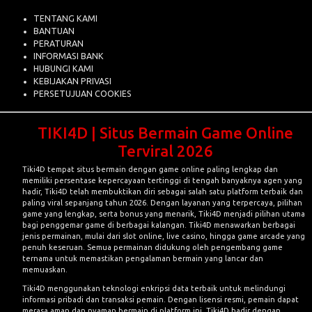
TENTANG KAMI
BANTUAN
PERATURAN
INFORMASI BANK
HUBUNGI KAMI
KEBIJAKAN PRIVASI
PERSETUJUAN COOKIES
TIKI4D | Situs Bermain Game Online
Terviral 2026
Tiki4D tempat situs bermain dengan game online paling lengkap dan
memiliki persentase kepercayaan tertinggi di tengah banyaknya agen yang
hadir,
Tiki4D
telah membuktikan diri sebagai salah satu platform terbaik dan
paling viral sepanjang tahun 2026. Dengan layanan yang terpercaya, pilihan
game yang lengkap, serta bonus yang menarik, Tiki4D menjadi pilihan utama
bagi penggemar game di berbagai kalangan. Tiki4D menawarkan berbagai
jenis permainan, mulai dari slot online, live casino, hingga game arcade yang
penuh keseruan. Semua permainan didukung oleh pengembang game
ternama untuk memastikan pengalaman bermain yang lancar dan
memuaskan.
Tiki4D menggunakan teknologi enkripsi data terbaik untuk melindungi
informasi pribadi dan transaksi pemain. Dengan lisensi resmi, pemain dapat
merasa aman dan nyaman bermain di platform ini. Tiki4D hadir dengan