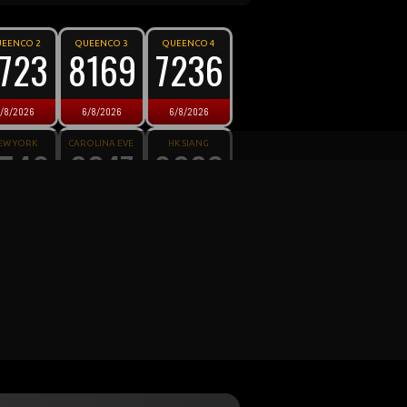
EENCO 2
QUEENCO 3
QUEENCO 4
723
8169
7236
/8/2026
6/8/2026
6/8/2026
EW YORK
CAROLINA EVE
HK SIANG
549
2247
9220
/8/2026
6/8/2026
6/8/2026
PCSO
TAIWAN
QATAR
704
4587
6642
/8/2026
6/8/2026
6/8/2026