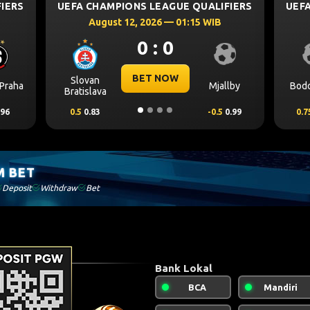
ALIFIERS
E-FOOTBALL F24 ELITE CLUB FRIENDLY
 WIB
August 7, 2026 — 08:00 WIB
0 : 0
BET NOW
nion Saint-
e-Barcelona
e-Feyenoord
Gilloise
-0.75
1.00
2
0.64
-2
-0.88
M BET
Deposit
Withdraw
Bet
Bank Lokal
BCA
Mandiri