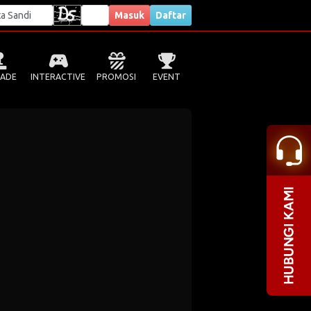
KELANCARAN DAN KENYAMANAN BOSKU
Masuk
Daftar
ADE
INTERACTIVE
PROMOSI
EVENT