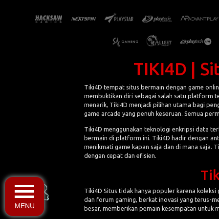
TIKI4D | S
Tiki4D tempat situs bermain dengan game online
membuktikan diri sebagai salah satu platform t
menarik, Tiki4D menjadi pilihan utama bagi peng
game arcade yang penuh keseruan. Semua per
Tiki4D menggunakan teknologi enkripsi data te
bermain di platform ini. Tiki4D hadir dengan 
menikmati game kapan saja dan di mana saja. 
dengan cepat dan efisien.
Ti
Tiki4D Situs
tidak hanya populer karena koleksi 
MENU
dan forum gaming, berkat inovasi yang terus
besar, memberikan pemain kesempatan untuk m