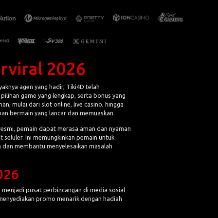
rviral 2026
yaknya agen yang hadir,
Tiki4D
telah
 pilihan game yang lengkap, serta bonus yang
 mulai dari slot online, live casino, hingga
an bermain yang lancar dan memuaskan.
si resmi, pemain dapat merasa aman dan nyaman
 seluler. Ini memungkinkan pemain untuk
aan dan membantu menyelesaikan masalah
026
g menjadi pusat perbincangan di media sosial
 menyediakan promo menarik dengan hadiah