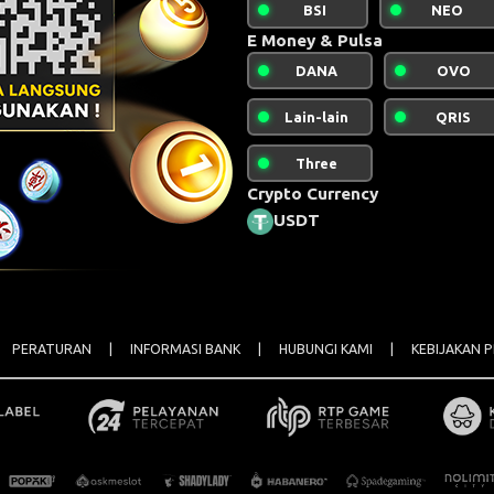
BSI
NEO
E Money & Pulsa
DANA
OVO
Lain-lain
QRIS
Three
Crypto Currency
USDT
PERATURAN
|
INFORMASI BANK
|
HUBUNGI KAMI
|
KEBIJAKAN P