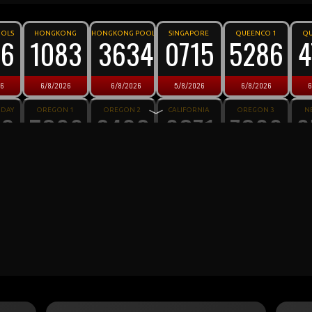
OOLS
HONGKONG
HONGKONG POOLS
SINGAPORE
QUEENCO 1
QU
16
1083
3634
0715
5286
4
26
6/8/2026
6/8/2026
5/8/2026
6/8/2026
6
 DAY
OREGON 1
OREGON 2
CALIFORNIA
OREGON 3
N
00
5398
2406
8371
7388
8
26
7/8/2026
7/8/2026
6/8/2026
6/8/2026
6
YE
CHINA
JAPAN
MALAYSIA
MONGOLIA
98
0119
2546
4549
5147
3
26
6/8/2026
6/8/2026
6/8/2026
6/8/2026
6