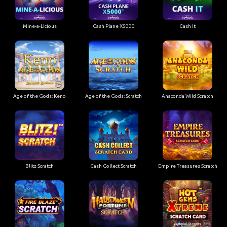
Mine-a-Licious
Cash Plane X5000
Cash It
Age of the Gods: Keno
Age of the Gods: Scratch
Anaconda Wild Scratch
Blitz Scratch
Cash Collect Scratch
Empire Treasures Scratch