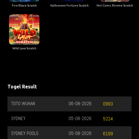
Fire Blaze Scratch
Halloween Fortune Scratch
Hot Gems Xtreme Scratch
Wild Lava Scratch
Togel Result
TOTO WUHAN
06-08-2026
Q
0993
SYDNEY
05-08-2026
N
5224
SYDNEY POOLS
05-08-2026
CA
6199