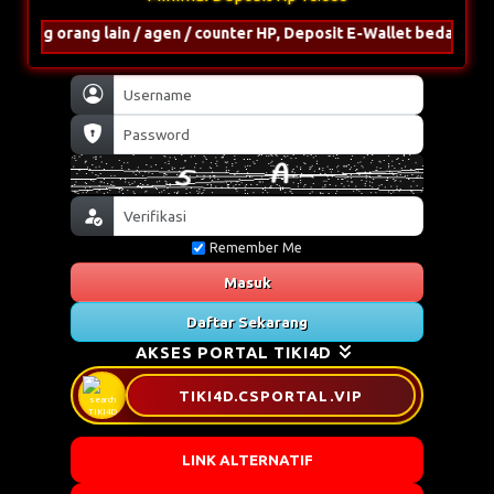
ng orang lain / agen / counter HP, Deposit E-Wallet beda aplikasi
Remember Me
Masuk
Daftar Sekarang
AKSES PORTAL TIKI4D
TIKI4D.CSPORTAL.VIP
LINK ALTERNATIF