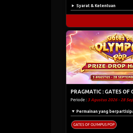
Syarat & Ketentuan
PRAGMATIC : GATES OF
Periode :
3 Agustus 2026 - 28 S
Permainan yang berpartisip
GATES OF OLYMPUS POP