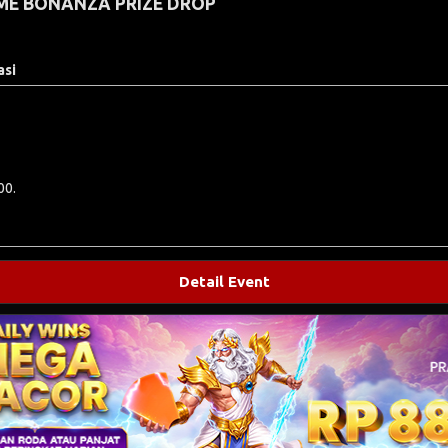
ME BONANZA PRIZE DROP
asi
00.
Detail Event