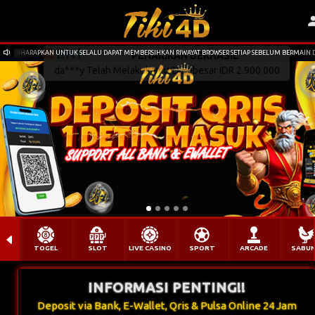
DIHARAPKAN UNTUK SELALU DAPAT MEMBERSIHKAN RIWAYAT BROWSER SETIAP SEBELUM BERMAI
PENARIKAN BERHASIL
da***y Telah Melakukan WD Sebesar IDR 2.900.000
TOGEL
SLOT
LIVE CASINO
SPORT
ARCADE
SABU
INFORMASI PENTING!!
Deposit via Bank, E-Wallet, Qris & Pulsa Online 24 Jam