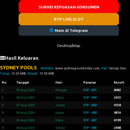
SURVEI KEPUASAN KONSUMEN
RTP LIVE SLOT
Main di Telegram
Desktop
Wap
Hasil Keluaran
SYDNEY POOLS
Website:
www.sydneypoolstoday.com
, Hari:
Setiap Hari
,
Tutup:
13.20 WIB
, Result:
13:50 WIB
No
Tanggal
Hari
Pasaran
Result
1
09 Aug 2026
Minggu
SYP - 691
8082
2
08 Aug 2026
Sabtu
SYP - 690
2413
3
07 Aug 2026
Jumat
SYP - 689
0158
4
06 Aug 2026
Kamis
SYP - 688
4816
5
05 Aug 2026
Rabu
SYP - 687
6199
6
04 Aug 2026
Selasa
SYP - 686
2448