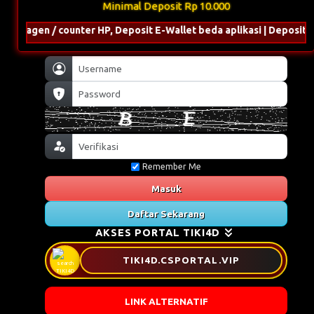
Minimal Deposit Rp 10.000
n / agen / counter HP, Deposit E-Wallet beda aplikasi | Deposit Q
Remember Me
Masuk
Daftar Sekarang
AKSES PORTAL TIKI4D
TIKI4D.CSPORTAL.VIP
LINK ALTERNATIF