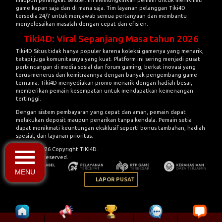
maupun perangkat seluler. Ini memungkinkan pemain untuk menikmati
game kapan saja dan di mana saja. Tim layanan pelanggan Tiki4D
tersedia 24/7 untuk menjawab semua pertanyaan dan membantu
menyelesaikan masalah dengan cepat dan efisien.
Tiki4D: Viral Sepanjang Masa tahun 2026
Tiki4D Situs
tidak hanya populer karena koleksi gamenya yang menarik,
tetapi juga komunitasnya yang kuat. Platform ini sering menjadi pusat
perbincangan di media sosial dan forum gaming, berkat inovasi yang
terus-menerus dan kemitraannya dengan banyak pengembang game
ternama. Tiki4D menyediakan promo menarik dengan hadiah besar,
memberikan pemain kesempatan untuk mendapatkan kemenangan
tertinggi.
Dengan sistem pembayaran yang cepat dan aman, pemain dapat
melakukan deposit maupun penarikan tanpa kendala. Pemain setia
dapat menikmati keuntungan eksklusif seperti bonus tambahan, hadiah
spesial, dan layanan prioritas.
© 2015 - 2026 Copyright TIKI4D.
All Rights Reserved.
MENU
LAPOR PUSAT