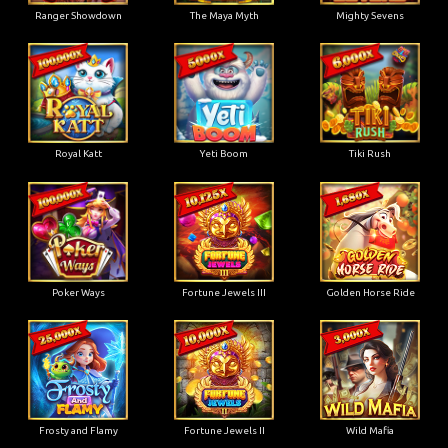
Ranger Showdown
The Maya Myth
Mighty Sevens
Royal Katt
Yeti Boom
Tiki Rush
Poker Ways
Fortune Jewels III
Golden Horse Ride
Frosty and Flamy
Fortune Jewels II
Wild Mafia