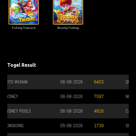
Fishing Treasure
Bounty Fishing
Togel Result
QUEENCO 5
05-08-2026
7531
NEW YORK
06-08-2026
7082
CAROLINA DAY
06-08-2026
9860
OREGON 1
06-08-2026
9016