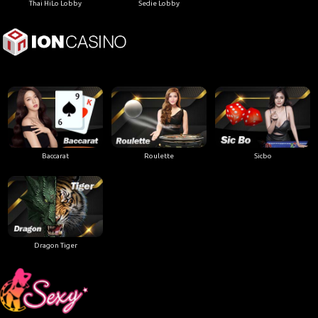
Thai HiLo Lobby
Sedie Lobby
Baccarat
Roulette
Sicbo
Dragon Tiger