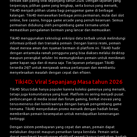
terbaik dan paling viral sepanjang tahun 2026. Dengan layanan yang
terpercaya, pilihan game yang lengkap, serta bonus yang menarik,
Tiki4D menjadi pilihan utama bagi penggemar game di berbagai
kalangan. Tiki4D menawarkan berbagai jenis permainan, mulai dari slot
online, live casino, hingga game arcade yang penuh keseruan. Semua
permainan didukung oleh pengembang game ternama untuk
memastikan pengalaman bermain yang lancar dan memuaskan.
Tiki4D menggunakan teknologi enkripsi data terbaik untuk melindungi
informasi pribadi dan transaksi pemain. Dengan lisensi resmi, pemain
dapat merasa aman dan nyaman bermain di platform ini. Tiki4D hadir
dengan antarmuka ramah pengguna yang bisa diakses melalui desktop
maupun perangkat seluler. Ini memungkinkan pemain untuk menikmati
game kapan saja dan di mana saja. Tim layanan pelanggan Tiki4D
tersedia 24/7 untuk menjawab semua pertanyaan dan membantu
menyelesaikan masalah dengan cepat dan efisien.
Tiki4D: Viral Sepanjang Masa tahun 2026
Tiki4D Situs
tidak hanya populer karena koleksi gamenya yang menarik,
tetapi juga komunitasnya yang kuat. Platform ini sering menjadi pusat
perbincangan di media sosial dan forum gaming, berkat inovasi yang
terus-menerus dan kemitraannya dengan banyak pengembang game
ternama. Tiki4D menyediakan promo menarik dengan hadiah besar,
memberikan pemain kesempatan untuk mendapatkan kemenangan
tertinggi.
Dengan sistem pembayaran yang cepat dan aman, pemain dapat
melakukan deposit maupun penarikan tanpa kendala. Pemain setia
dapat menikmati keuntungan eksklusif seperti bonus tambahan, hadiah