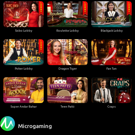
Sicbo Lobby
Roulette Lobby
Blackjack Lobby
Poker Lobby
Dragon Tiger
Fan Tan
Super Andar Bahar
Teen Patti
Craps
Microgaming