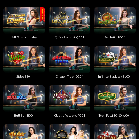
All Games Lobby
Quick Baccarat Q001
Roulette R001
Sicbo S201
Dragon Tiger D201
Infinite Blackjack BJ001
Bull Bull B001
Classic Pokdeng P001
Teen Patti 20-20 W001