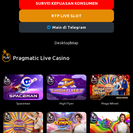
SURVEI KEPUASAN KONSUMEN
RTP LIVE SLOT
Main di Telegram
Desktop
Wap
Pragmatic Live Casino
Spaceman
High Flyer
Mega Wheel