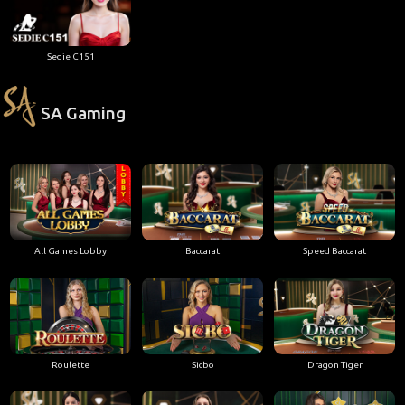
Sedie C151
SA Gaming
All Games Lobby
Baccarat
Speed Baccarat
Roulette
Sicbo
Dragon Tiger