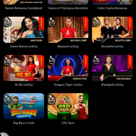
Sweet Bonanza Candyland
Gates of Olympus Roulette
Color Game Bonanza
Game Shows Lobby
Baccarat Lobby
Roulette Lobby
Sic Bo Lobby
Dragon Tiger Lobby
Blackjack Lobby
Big Bass Crash
24D Spin