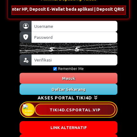
eposit E-Wallet beda aplikasi | Deposit QRIS dimohon untuk transf
Remember Me
Masuk
Daftar Sekarang
AKSES PORTAL TIKI4D
TIKI4D.CSPORTAL.VIP
LINK ALTERNATIF