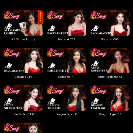
All Games Lobby
Baccarat C01
Baccarat C05
Baccarat C14
Roulette 71
Auto Roulette 72
Extra Sicbo C132
Dragon Tiger 31
Dragon Tiger 32