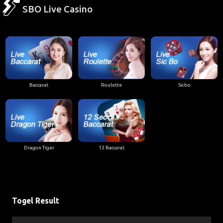
SBO Live Casino
Baccarat
Roulette
Sicbo
Dragon Tiger
12 Baccarat
Togel Result