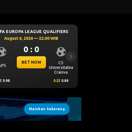
IERS
UEFA EUROPA LEAGUE QUALIFIERS
August 7, 2026 — 00:00 WIB
0 : 0
Next
BET NOW
FC Hradec
os FC
Besiktas
Kralove
0.94
-0.25
-0.81
0.25
0.63
Mainkan Sekarang