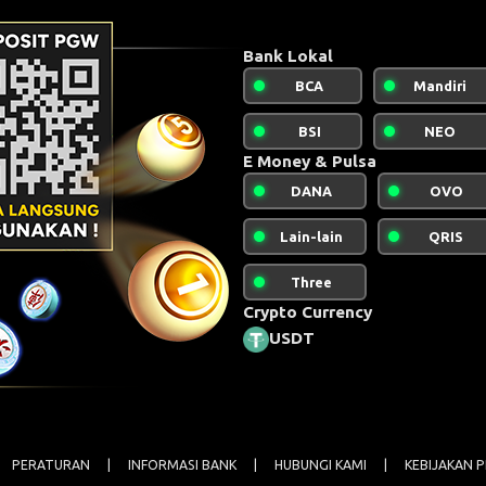
Bank Lokal
BCA
Mandiri
BSI
NEO
E Money & Pulsa
DANA
OVO
Lain-lain
QRIS
Three
Crypto Currency
USDT
PERATURAN
|
INFORMASI BANK
|
HUBUNGI KAMI
|
KEBIJAKAN P