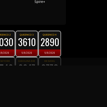
Spire+
EENCO 2
QUEENCO 3
QUEENCO 4
030
3610
2890
/8/2026
5/8/2026
5/8/2026
EW YORK
CAROLINA EVE
HK SIANG
549
2247
0773
/8/2026
6/8/2026
5/8/2026
PCSO
TAIWAN
QATAR
884
6960
5930
/8/2026
5/8/2026
5/8/2026