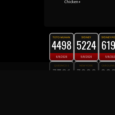
Chicken+
TOTO WUHAN
SYDNEY
SYDNEY P
4498
5224
61
6/8/2026
5/8/2026
5/8/20
QUEENCO 5
NEW YORK
CAROLINA
7531
7082
98
5/8/2026
6/8/2026
6/8/20
CAMBODIA
OREGON 4
BULLSE
5762
8891
93
5/8/2026
5/8/2026
5/8/20