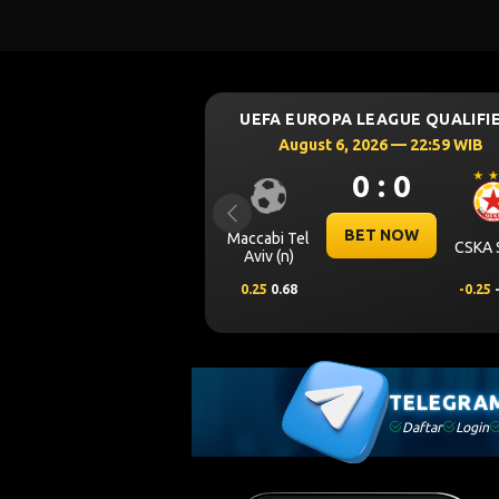
UEFA EUROPA LEAGUE QUALIFIERS
UEFA EUROPA 
August 6, 2026 — 22:00 WIB
August 7, 
0 : 0
Previous
BET NOW
B
CS
KuPS
PAOK
Universitatea
Craiova
0.75
0.85
-0.25
0.98
0.25
0.84
TELEGRA
Daftar
Login