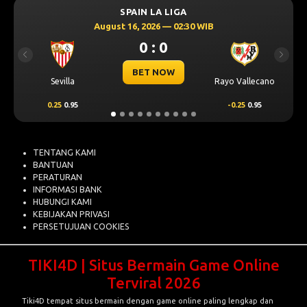
PAIN LA LIGA
SPAIN 
16, 2026 — 02:30 WIB
August 16, 20
0 : 0
0 
Previous
Next
BET NOW
BET
Rayo Vallecano
Alaves
-0.25
0.95
0.00
0.62
TENTANG KAMI
BANTUAN
PERATURAN
INFORMASI BANK
HUBUNGI KAMI
KEBIJAKAN PRIVASI
PERSETUJUAN COOKIES
TIKI4D | Situs Bermain Game Online
Terviral 2026
Tiki4D tempat situs bermain dengan game online paling lengkap dan