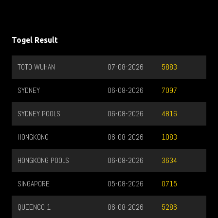
Togel Result
TOTO WUHAN
07-08-2026
Q
5883
SYDNEY
06-08-2026
N
7097
SYDNEY POOLS
06-08-2026
C
4816
HONGKONG
06-08-2026
O
1083
HONGKONG POOLS
06-08-2026
O
3634
SINGAPORE
05-08-2026
C
0715
QUEENCO 1
06-08-2026
O
5286