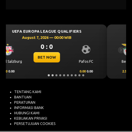
UEFA EUROPA LEAGUE QUALIFIERS
August 7, 2026 — 02:00 WIB
0 : 0
Previous
Next
BET NOW
Benfica
Heart of Midlothian
2.5
0.88
-2.5
0.96
TENTANG KAMI
BANTUAN
PERATURAN
INFORMASI BANK
HUBUNGI KAMI
KEBIJAKAN PRIVASI
PERSETUJUAN COOKIES